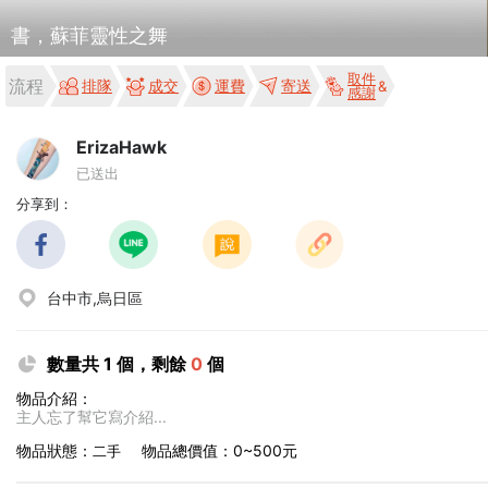
書，蘇菲靈性之舞
取件
流程
排隊
成交
運費
寄送
感謝
ErizaHawk
已送出
分享到：
台中市,烏日區
數量共 1 個，剩餘
0
個
物品介紹：
主人忘了幫它寫介紹...
物品狀態：
物品總價值：0~500元
二手