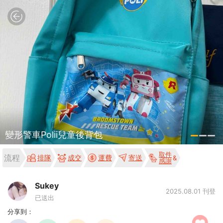
變形警車Polii兒童後背包
取件
流程
排隊
成交
運費
寄送
感謝
Sukey
2025.08.01 刊登
已送出
分享到：