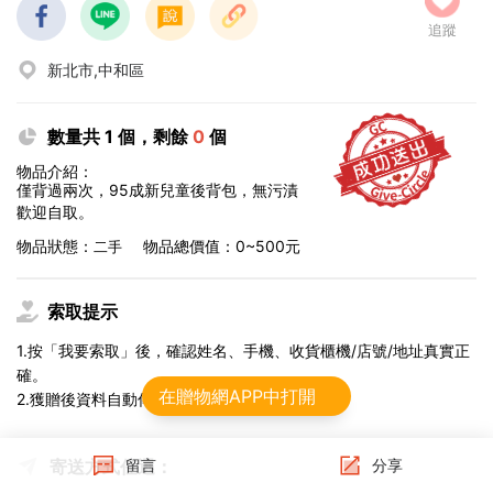
追蹤
新北市,中和區
數量共 1 個，剩餘
0
個
物品介紹：
僅背過兩次，95成新兒童後背包，無污漬
歡迎自取。
物品狀態：
物品總價值：0~500元
二手
索取提示
1.按「我要索取」後，確認姓名、手機、收貨櫃機/店號/地址真實正
確。
在贈物網APP中打開
2.獲贈後資料自動傳給物流，不可修改。
寄送方式任選：
留言
分享