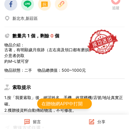
追蹤
新北市,新莊區
數量共 1 個，剩餘
0
個
物品介紹：
古著，有明顯歲月痕跡（左右肩及領口都有磨損）
介意者勿取
約M~L號可穿
物品狀態：
物品總價值：500~1000元
二手
索取提示
1.按「我要索取」後，確認姓名、手機、收貨櫃機/店號/地址真實正
在贈物網APP中打開
確。
2.獲贈後資料自動傳給物流，不可修改。
留言
分享
寄送方式任選：