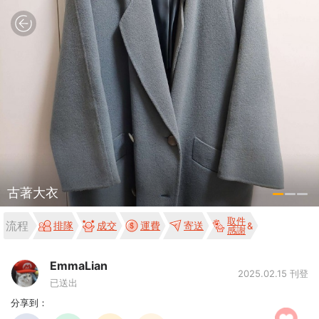
古著大衣
取件
流程
排隊
成交
運費
寄送
感謝
EmmaLian
2025.02.15 刊登
已送出
分享到：