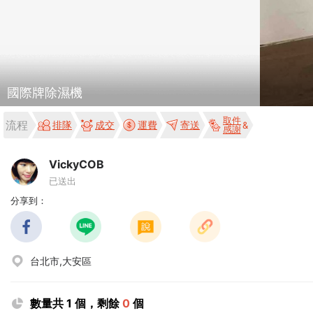
國際牌除濕機
取件
流程
排隊
成交
運費
寄送
感謝
VickyCOB
已送出
分享到：
台北市,大安區
數量共 1 個，剩餘
0
個