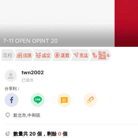
7-11 OPEN OPINT 20
取件
流程
排隊
成交
運費
寄送
感謝
twn2002
已送出
分享到：
新北市,中和區
數量共 20 個，剩餘
0
個