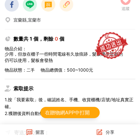
追蹤
宜蘭縣,宜蘭市
數量共 1 個，剩餘
0
個
物品介紹：
少用，但放在櫃子一些時間電線有久放痕跡，髮板幾乎是新的
仍可以使用，髮板會發熱
物品狀態：
物品總價值：500~1000元
二手
索取提示
1.按「我要索取」後，確認姓名、手機、收貨櫃機/店號/地址真實正
確。
在贈物網APP中打開
2.獲贈後資料自動傳給物流，不可修改。
寄送方式任選：
留言
分享