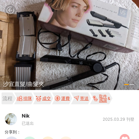
沙宣直髮/曲髮夾
取件
流程
排隊
成交
運費
寄送
感謝
Nik
2025.03.29 刊登
已送出
分享到：