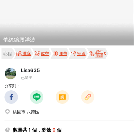
蕾絲縮腰洋裝
取件
流程
排隊
成交
運費
寄送
感謝
Lisa635
已送出
分享到：
桃園市,八德區
數量共 1 個，剩餘
0
個