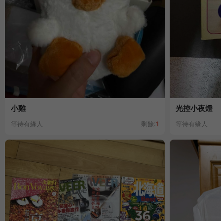
小雞
光控小夜燈
等待有緣人
剩餘:
1
等待有緣人