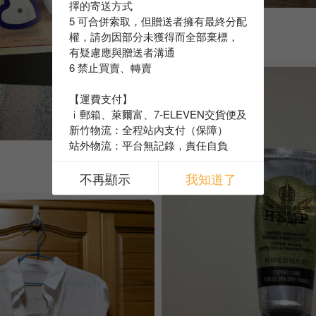
擇的寄送方式
5 可合併索取，但贈送者擁有最終分配
識別證套+手機掛繩
權，請勿因部分未獲得而全部棄標，
1人索取
有疑慮應與贈送者溝通
6 禁止買賣、轉賣
【運費支付】
ｉ郵箱、萊爾富、7-ELEVEN交貨便及
新竹物流：全程站內支付（保障）
站外物流：平台無記錄，責任自負
不再顯示
我知道了
剩餘:
1