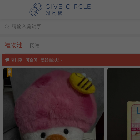
禮物池
閃送
需排隊，可合併，點我看說明~