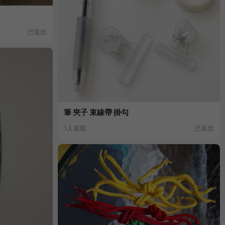
已送出
筆 夾子 束線帶 掛勾
1人索取
已送出