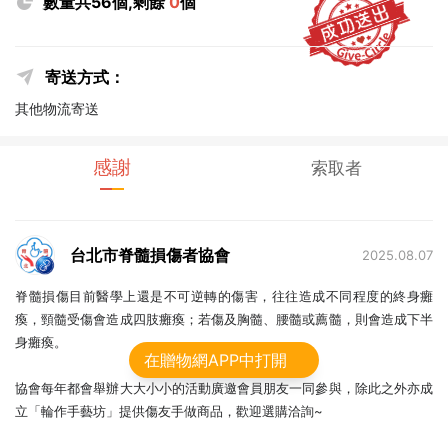
數量共56個,剩餘
0
個
寄送方式：
其他物流寄送
感謝
索取者
台北市脊髓損傷者協會
2025.08.07
脊髓損傷目前醫學上還是不可逆轉的傷害，往往造成不同程度的終身癱
瘓，頸髓受傷會造成四肢癱瘓；若傷及胸髓、腰髓或薦髓，則會造成下半
身癱瘓。
在贈物網APP中打開
協會每年都會舉辦大大小小的活動廣邀會員朋友一同參與，除此之外亦成
立「輪作手藝坊」提供傷友手做商品，歡迎選購洽詢~