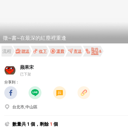
徵~書~在最深的紅塵裡重逢
取件
流程
贈送
收下
運費
寄送
感謝
蘋果宋
已下架
分享到：
台北市,中山區
數量共 1 個，剩餘
1
個