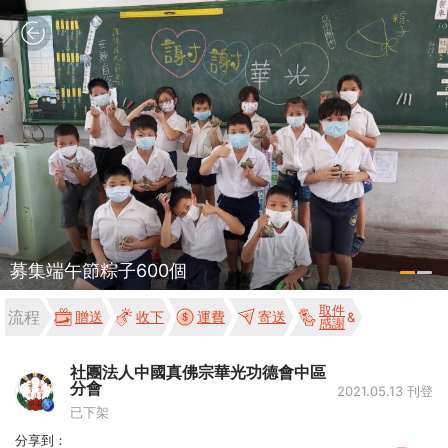
募集端午節粽子600個
取件
流程
贈送
收下
運費
寄送
感謝
社團法人中國真佛宗華光功德會中區
分會
2021.05.13 刊登
已下架
分享到：