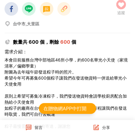
追蹤
台中市,大里區
數量共 600 個，剩餘
600
個
需求介紹：
本會目前服務台灣中部地區46所小學，約600名華光小天使（家境
清寒／偏鄉學童）
附圖為去年端午節發送粽子時的照片。
希望今年可再募集600個粽子讓我們在發送物資時一併送給華光小
天使食用
原則上希望可募集冷凍粽子，我們發送物資時會請學校廚房配合加
熱給小天使食用
如粽子的廠商在台中大里附近，可配合我們發送行程讓我們在發送
在贈物網APP中打開
時取貨，我們可自行去載運
粽子最慢需於6/4以前寄達，謝謝您
留言
分享