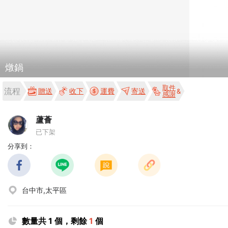
燉鍋
取件
流程
贈送
收下
運費
寄送
感謝
蘆薈
已下架
分享到：
台中市,太平區
數量共 1 個，剩餘
1
個