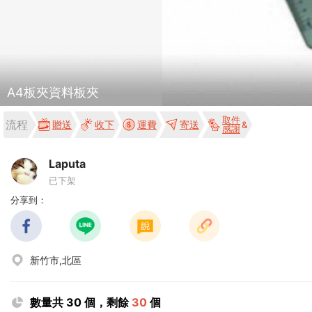
A4板夾資料板夾
取件
流程
贈送
收下
運費
寄送
感謝
Laputa
已下架
分享到：
新竹市,北區
數量共 30 個，剩餘
30
個