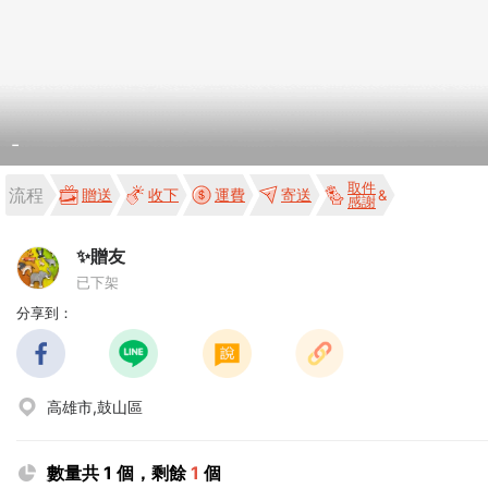
-
取件
流程
贈送
收下
運費
寄送
感謝
✨贈友
已下架
分享到：
高雄市,鼓山區
數量共 1 個，剩餘
1
個