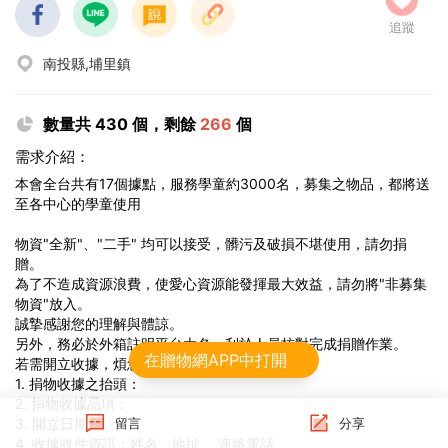
追蹤
南投縣,埔里鎮
數量共 430 個，剩餘
266
個
需求介紹：
本會全台共有17個據點，服務學童約3000名，募集之物品，都將送
至各中心的學童使用
物資"全新"、"二手" 均可以接受，髒污及破損不堪使用，請勿捐
贈。
為了不造成資源浪費，使愛心資源能發揮最大效益，請勿將"非募集
物資"放入。
誠摯感謝您的理解與體諒。
另外，務必於外箱註明平台大名，利於人員核對完成捐贈作業。
在贈物網APP中打開
若需開立收據，煩您請提供以下資料：
1. 捐物收據之抬頭：
2. 捐物收據品項：
3. 開立日期：
留言
分享
4. 收據收件資訊：姓名、地址、 連絡電話