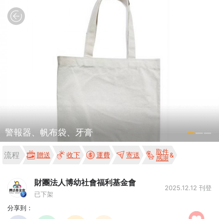
警報器、帆布袋、牙膏
取件
流程
贈送
收下
運費
寄送
感謝
財團法人博幼社會福利基金會
2025.12.12 刊登
已下架
分享到：