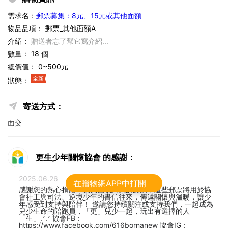
需求名：
郵票募集：8元、15元或其他面額
物品品項： 郵票_其他面額A
介紹：
贈送者忘了幫它寫介紹...
數量： 18 個
總價值： 0~500元
狀態：
寄送方式：
面交
更生少年關懷協會 的感謝：
2025.06.26
在贈物網APP中打開
感謝您的熱心捐贈！我們已收到您的郵票，這些郵票將用於協
會社工與司法、逆境少年的書信往來，傳遞關懷與溫暖，讓少
年感受到支持與陪伴！ 邀請您持續關注或支持我們，一起成為
兒少生命的陪跑員，「更」兒少一起，玩出有選擇的人
「生」.ᐟ.ᐟ 協會FB：
https://www.facebook.com/616bornanew 協會IG：