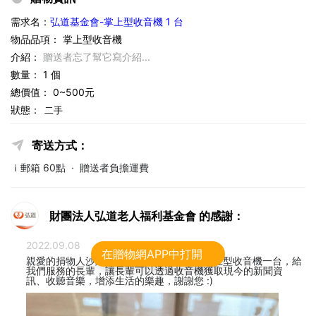
需求名：
弘道基金會-掌上型收音機 1 台
物品品項： 掌上型收音機
介紹：
贈送者忘了幫它寫介紹...
數量： 1 個
總價值： 0~500元
狀態：
二手
寄送方式：
ｉ郵箱
60點
·
贈送者負擔運費
財團法人弘道老人福利基金會 的感謝：
2022.09.08
在贈物網APP中打開
親愛的捐物人沙羅雙樹~ 謝謝您愛心捐贈掌上型收音機一台，給
我們服務的長輩，讓長輩可以透過收音機獲取現今的新聞資
訊、收聽音樂，增添生活的樂趣，謝謝您 :)