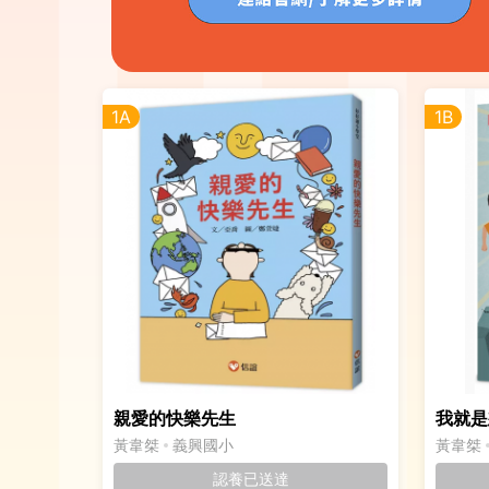
1A
1B
親愛的快樂先生
我就是
黃韋桀
義興國小
黃韋桀
認養已送達