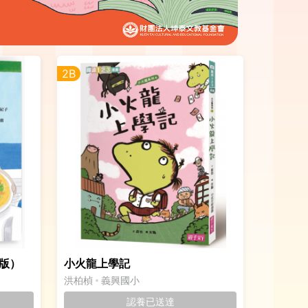
2B
版）
小火龍上學記
洪柏楨
義興國小
認養已送達