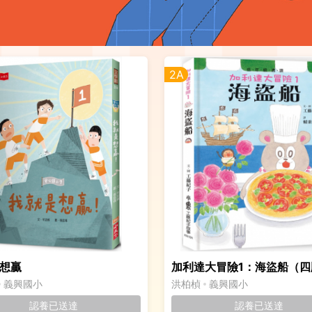
2A
想贏
加利達大冒險1：海盜船（四
義興國小
洪柏楨
義興國小
認養已送達
認養已送達