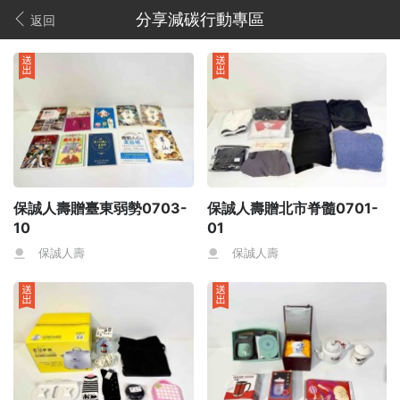
分享減碳行動專區
返回
保誠人壽贈臺東弱勢0703-
保誠人壽贈北市脊髓0701-
10
01
保誠人壽
保誠人壽