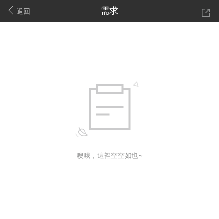
需求
返回
噢哦，這裡空空如也~