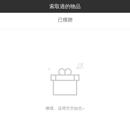
索取過的物品
已獲贈
噢哦，這裡空空如也~