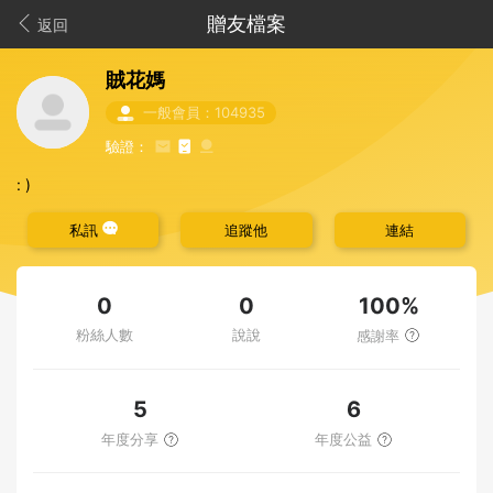
贈友檔案
返回
賊花媽
一般會員：104935
驗證：
: )
私訊
追蹤他
連結
100%
0
0
粉絲人數
說說
感謝率
5
6
年度分享
年度公益