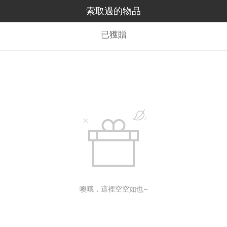
索取過的物品
已獲贈
噢哦，這裡空空如也~