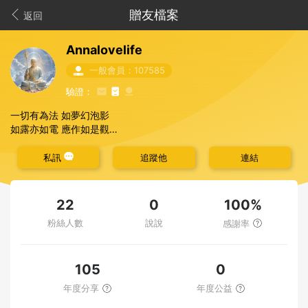
贈友檔案
返回
Annalovelife
一般會員：107585
驗證：
一切有為法 如夢幻泡影
如露亦如電 應作如是觀
南無地藏王菩薩
私訊
追蹤他
連結
100%
22
0
粉絲人數
說說
感謝率
105
0
年度分享
年度公益