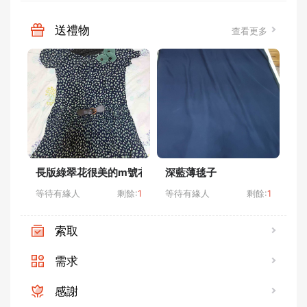
送禮物
查看更多
長版綠翠花很美的m號衣服
深藍薄毯子
米
等待有緣人
剩餘:
1
等待有緣人
剩餘:
1
等
索取
需求
感謝