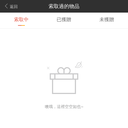
索取過的物品
返回
索取中
已獲贈
未獲贈
噢哦，這裡空空如也~