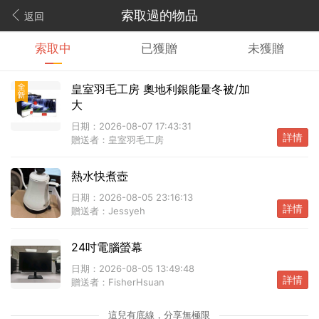
索取過的物品
返回
索取中
已獲贈
未獲贈
皇室羽毛工房 奧地利銀能量冬被/加
大
日期：
2026-08-07 17:43:31
詳情
贈送者：
皇室羽毛工房
熱水快煮壺
日期：
2026-08-05 23:16:13
詳情
贈送者：
Jessyeh
24吋電腦螢幕
日期：
2026-08-05 13:49:48
詳情
贈送者：
FisherHsuan
這兒有底線，分享無極限