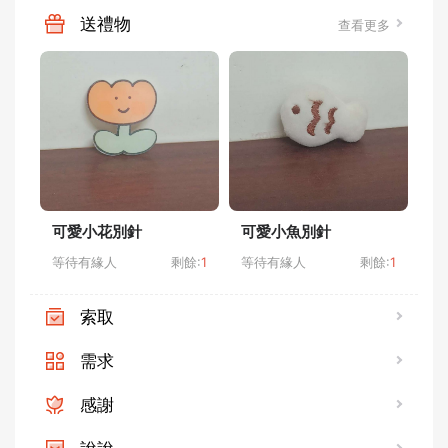
送禮物
查看更多
可愛小花別針
可愛小魚別針
鏡
等待有緣人
剩餘:
1
等待有緣人
剩餘:
1
等
索取
需求
感謝