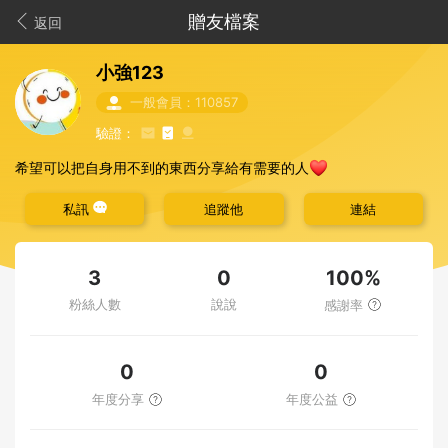
贈友檔案
返回
小強123
一般會員：110857
驗證：
❤️
希望可以把自身用不到的東西分享給有需要的人
私訊
追蹤他
連結
100%
3
0
粉絲人數
說說
感謝率
0
0
年度分享
年度公益