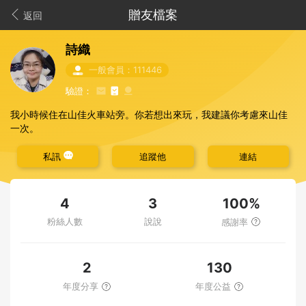
贈友檔案
返回
詩織
一般會員：111446
驗證：
我小時候住在山佳火車站旁。你若想出來玩，我建議你考慮來山佳
一次。
私訊
追蹤他
連結
100%
4
3
粉絲人數
說說
感謝率
2
130
年度分享
年度公益