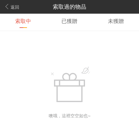
索取過的物品
返回
索取中
已獲贈
未獲贈
噢哦，這裡空空如也~