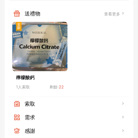
送禮物
查看更多
檸檬酸鈣
1人索取
剩餘:
22
索取
需求
感謝