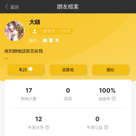
贈友檔案
返回
大頭
一般會員：11309
驗證：
收到贈物請留言給我
讓我知道您已收到了
感謝
私訊
追蹤他
連結
個人自述：
100%
17
0
粉絲人數
說說
感謝率
我生活在單親家庭，家境清寒，家裡只有我一人在賺錢，家父年紀
已大，因為一場車禍遲遲未找到工作，生活十分困苦，省吃儉用，
房租費與生活費一個月就要兩萬元
12
0
非常感恩贈物網曾經幫助過我的人
年度分享
年度公益
感恩