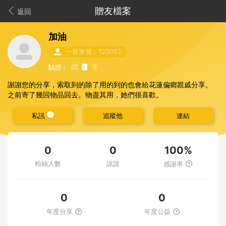
贈友檔案
返回
加油
一般會員：120082
驗證：
謝謝您的分享，索取到的除了用的到的也會給花蓮偏鄉親戚分享。
之前寄了幾回物品回去。物盡其用，她們很喜歡。
私訊
追蹤他
連結
100%
0
0
粉絲人數
說說
感謝率
0
0
年度分享
年度公益