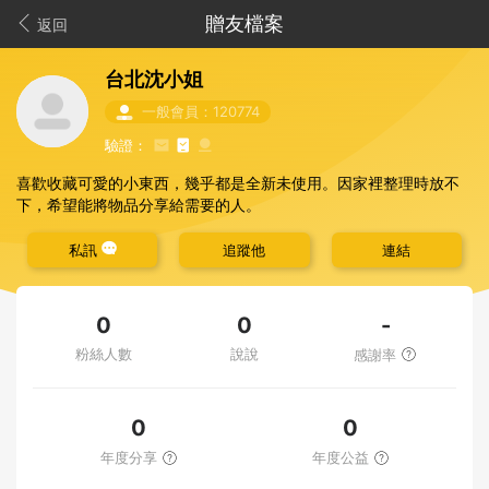
贈友檔案
返回
台北沈小姐
一般會員：120774
驗證：
喜歡收藏可愛的小東西，幾乎都是全新未使用。因家裡整理時放不
下，希望能將物品分享給需要的人。
私訊
追蹤他
連結
-
0
0
粉絲人數
說說
感謝率
0
0
年度分享
年度公益