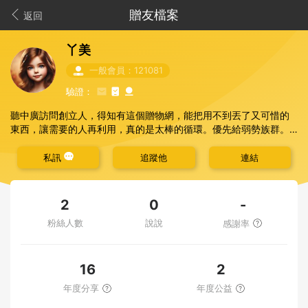
贈友檔案
返回
丫美
一般會員：121081
驗證：
聽中廣訪問創立人，得知有這個贈物網，能把用不到丟了又可惜的
東西，讓需要的人再利用，真的是太棒的循環。優先給弱勢族群。
希望送給真的需要及善用的人。
私訊
追蹤他
連結
-
2
0
粉絲人數
說說
感謝率
16
2
年度分享
年度公益