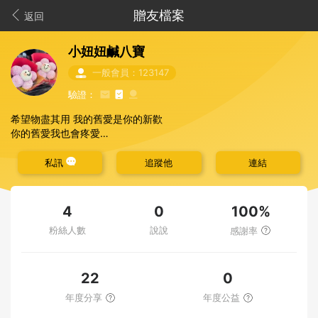
贈友檔案
返回
小妞妞鹹八寶
一般會員：123147
驗證：
希望物盡其用 我的舊愛是你的新歡
你的舊愛我也會疼愛
環保型的慈濟教育志工（不喜此宗教者也麻煩勿戰）
討厭過度浪費跟貪心
私訊
追蹤他
連結
100%
4
0
粉絲人數
說說
感謝率
22
0
年度分享
年度公益