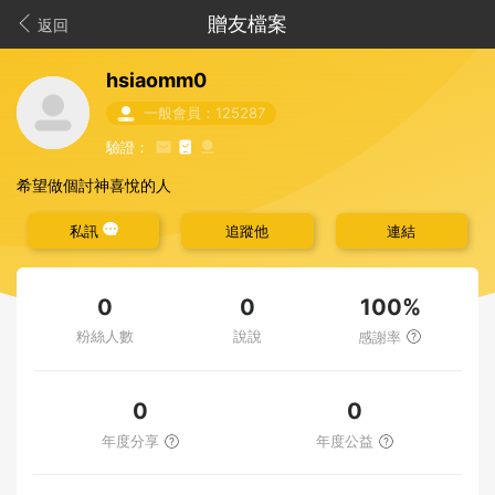
贈友檔案
返回
hsiaomm0
一般會員：125287
驗證：
希望做個討神喜悅的人
私訊
追蹤他
連結
100%
0
0
粉絲人數
說說
感謝率
0
0
年度分享
年度公益