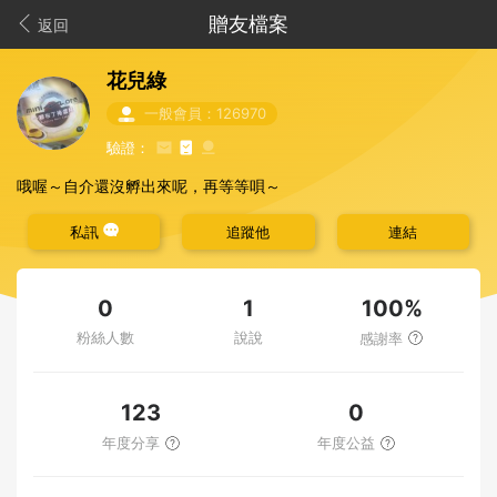
贈友檔案
返回
花兒綠
一般會員：126970
驗證：
哦喔～自介還沒孵出來呢，再等等唄～
私訊
追蹤他
連結
100%
0
1
粉絲人數
說說
感謝率
123
0
年度分享
年度公益