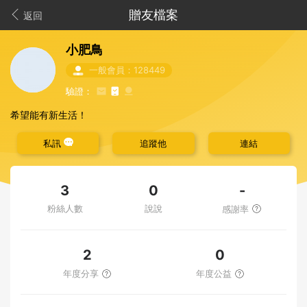
贈友檔案
返回
小肥鳥
一般會員：128449
驗證：
希望能有新生活！
私訊
追蹤他
連結
-
3
0
粉絲人數
說說
感謝率
2
0
年度分享
年度公益