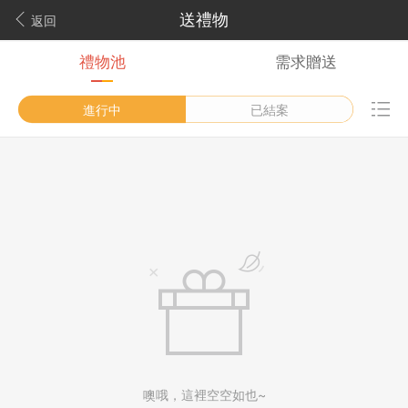
送禮物
返回
禮物池
需求贈送
進行中
已結案
噢哦，這裡空空如也~