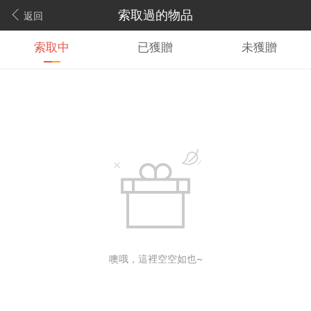
索取過的物品
返回
索取中
已獲贈
未獲贈
噢哦，這裡空空如也~