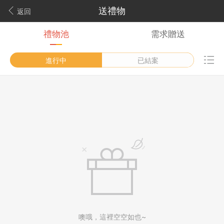
送禮物
返回
禮物池
需求贈送
進行中
已結案
噢哦，這裡空空如也~