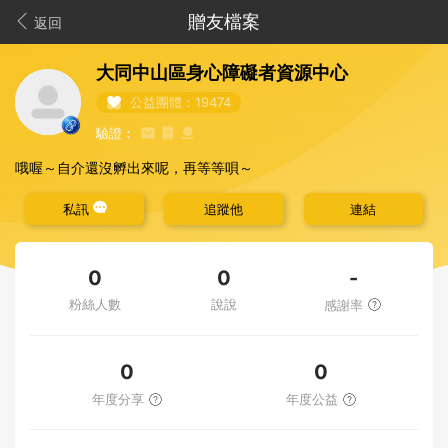
贈友檔案
返回
大同中山區身心障礙者資源中心
公益團體：19474
驗證：
哦喔～自介還沒孵出來呢，再等等唄～
私訊
追蹤他
連結
-
0
0
粉絲人數
說說
感謝率
0
0
年度分享
年度公益