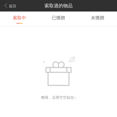
索取過的物品
返回
索取中
已獲贈
未獲贈
噢哦，這裡空空如也~