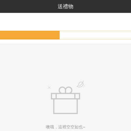
送禮物
噢哦，這裡空空如也~