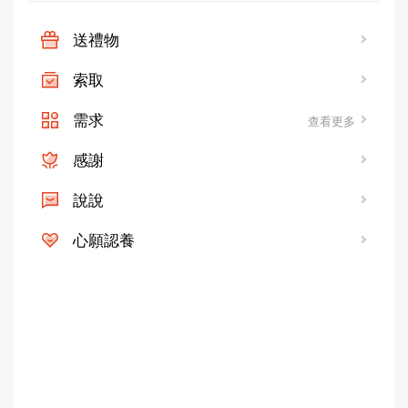
法取得社會及政府資源之補助，以至使孩童無法順利就醫，有鑑於
此希望在健保方面給孩童輔助。
送禮物
四、老人照顧：有鑑於社會上有許多獨居的老人，孤苦無依或孩子
離鄉背井，老人獨居在家三餐無人照顧，就醫無人幫助，因此期望
索取
能在生活上給予照顧，提供三餐送到家及就醫輔助。
五、急難救助： 對於發生急難的家庭，適時伸出援助，給予家庭適
需求
查看更多
當的補助，幫助其渡過難關。
教會地址：636雲林縣台西鄉文化路279號
感謝
聯絡電話：0913-227330(丁志明傳道士)
說說
心願認養