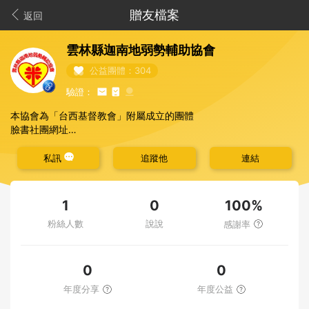
贈友檔案
返回
雲林縣迦南地弱勢輔助協會
公益團體：304
驗證：
本協會為「台西基督教會」附屬成立的團體
臉書社團網址
https://www.facebook.com/groups/232778856843380
戶名：雲林縣迦南地弱勢輔助協會
私訊
追蹤他
連結
郵政劃撥帳號：22669568(請註明奉獻項目)
本協會成立於中華民國97年5月31日
經雲林縣政府97/08/25府社救字第0970609880號核准設立
100%
1
0
本會任務如下：
粉絲人數
說說
感謝率
一、就學輔助：招募愛心專案助養人，持續一年以上，幫助六歲以
上兒童少年（小一至大學由本會給予就學補助使其可以順利就學，
減少孩童輟學的機會）
二、課業輔導及品格教育：輔導新移民及弱勢家庭孩童課業及補救
0
0
其學校所學不懂之處，讓家中家人無法教導或課業不好之孩童，都
年度分享
年度公益
能得到好的教導，並使其課業進步。
三、健保補助：有些孩童因家庭或家長沒有能力繳納健保費，又無