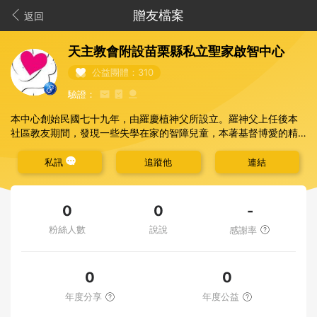
贈友檔案
返回
天主教會附設苗栗縣私立聖家啟智中心
公益團體：310
驗證：
本中心創始民國七十九年，由羅慶植神父所設立。羅神父上任後本
社區教友期間，發現一些失學在家的智障兒童，本著基督博愛的精
神，同時也希望他們有機會接受教育，發展潛能，獲得人性尊嚴之
敬重。民國七十九年九月訪苗栗縣政府社會科，並接受輔導；而在
私訊
追蹤他
連結
同年十二月核准立案。 本中心為天主教會所設立之社會慈愛機構，
期望員工都能體會耶穌深愛小孩，並願人們都能彼此相愛之精神，
進而於生活及工作中實踐之。以耶穌基督的心懷，為我們當中那些
-
0
0
智障及腦性麻痺之小兄弟服務，使其接受應有之教育。
粉絲人數
說說
感謝率
0
0
年度分享
年度公益