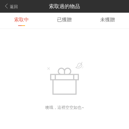
索取過的物品
返回
索取中
已獲贈
未獲贈
噢哦，這裡空空如也~