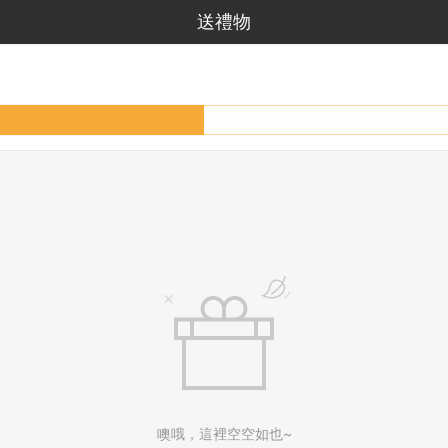
送禮物
噢哦，這裡空空如也~