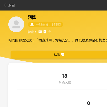
返回
阿隆
一般會員：34383
驗證：
咱們的帥國父說：「物盡其用，貨暢其流」。降低物慾和佔有執念
希望在這個物資交流平台可以把閒置的東西，轉送給真正需要的人
私訊
若好心的你知道哪些多帳號或評價不佳的贈友，希望你私訊提醒我
面交地址：新北市三重區中正北路163號(三重商工正門口)
18
粉絲人數
0