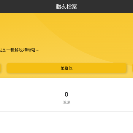
贈友檔案
也是一種解脫和輕鬆～
！
追蹤他
幫我過濾，感謝！
0
說說