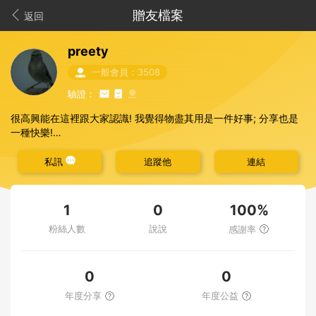
贈友檔案
返回
preety
一般會員：3508
驗證：
很高興能在這裡跟大家認識! 我覺得物盡其用是一件好事; 分享也是
一種快樂!
在這裡,得到的比我送出的多~謝謝贈與我物品的朋友們,我會好好使
私訊
追蹤他
連結
用的。
我會索取的大多是自己或家人能夠用到的物品, 也會把自己能夠贈送
100%
1
0
的物品整理出來贈與需要的朋友!
粉絲人數
說說
感謝率
如果有向我索取物品的朋友,我會以曾贈與我物品的人優先考慮,受贈
後請5天內匯款,別讓贈物拖太久~
0
0
有獲贈但沒有在收到後留言回應的，以後就不會再贈送了。
年度分享
年度公益