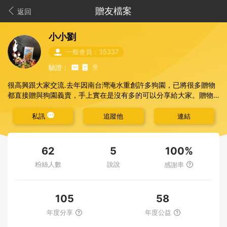
贈友檔案
返回
小小劉
一般會員：35337
驗證：
很高興跟大家交流.去年因南台灣淹水重創許多狗園，已將很多贈物
都直接贈與狗園義賣，手上實在是沒有多的可以分享給大家。贈物
網是個很優質的平台.讓我們一起環保愛地球
獲贈後若3天內未匯款或不聞不問則自動轉贈.不另行通
私訊
追蹤他
連結
知，歡迎合併省運費.我會裝到滿箱為止
100%
62
5
粉絲人數
說說
感謝率
105
58
年度分享
年度公益