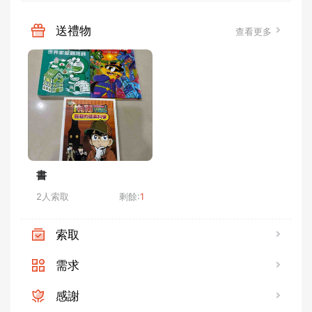
送禮物
查看更多
書
2人索取
剩餘:
1
索取
需求
感謝